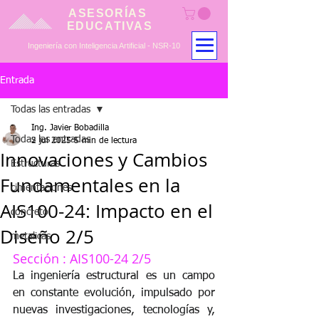
ASESORÍAS
EDUCATIVAS
Ingeniería con Inteligencia Artificial - NSR-10
Entrada
Todas las entradas
Ing. Javier Bobadilla
Todas las entradas
2 jul 2025
5 min de lectura
Innovaciones y Cambios
Estructuras
Fundamentales en la
cimentaciones
AIS100-24: Impacto en el
concreto
Diseño 2/5
metalicas
Sección 
: 
AIS100-24 2/5
La ingeniería estructural es un campo 
en constante evolución, impulsado por 
nuevas investigaciones, tecnologías y, 