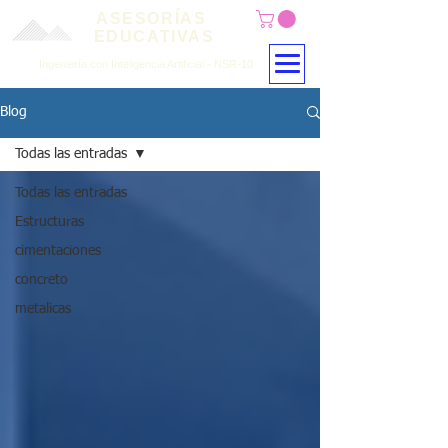
ASESORÍAS
EDUCATIVAS
Ingeniería con Inteligencia Artificial - NSR-10
Blog
Todas las entradas
Todas las entradas
Estructuras
cimentaciones
concreto
metalicas