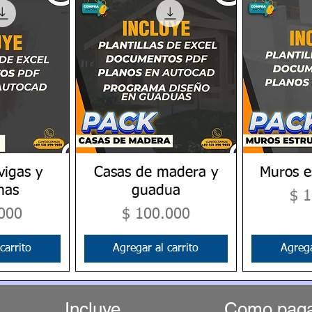
vigas y
pida
Casas de madera y
Vista rápida
Muros e
Vis
nas
guadua
Pre
$ 
Precio
000
$ 100.000
carrito
Agregar al carrito
Agrega
Incluye
Como pag