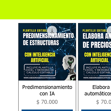
Predimensionamiento
Vista rápida
Elabora
Vista rá
con IA
automático
Precio
Precio
$ 70.000
$ 70.