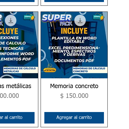
s metálicas
ta rápida
Memoria concreto
Vista rápida
cio
Precio
100.000
$ 150.000
r al carrito
Agregar al carrito