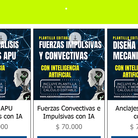
 APU
pida
Fuerzas Convectivas e
Vista rápida
Anclaje
Vis
s con IA
Impulsivas con IA
c
Precio
Pr
000
$ 70.000
$ 