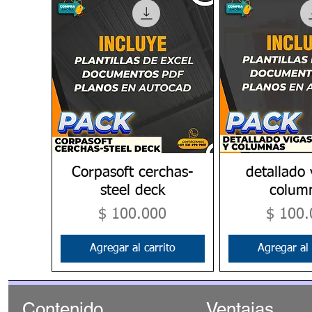
Corpasoft cerchas-
Vista rápida
detallado 
Vista rá
steel deck
colum
Precio
Precio
$ 100.000
$ 100.
Agregar al carrito
Agregar al 
Contenido
Ventajas