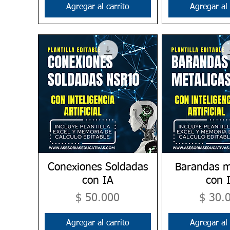
Agregar al carrito
Agregar al 
Conexiones Soldadas
Vista rápida
Barandas m
Vista rá
con IA
con 
Precio
Precio
$ 50.000
$ 30.
Agregar al carrito
Agregar al 