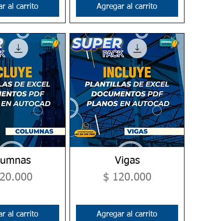
r al carrito
Agregar al carrito
lumnas
ta rápida
Vista rápida
Vigas
cio
Precio
120.000
$ 120.000
r al carrito
Agregar al carrito