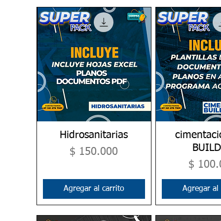
Hidrosanitarias
Vista rápida
cimentaci
Vista rá
BUIL
Precio
$ 150.000
Precio
$ 100.
Agregar al carrito
Agregar al 