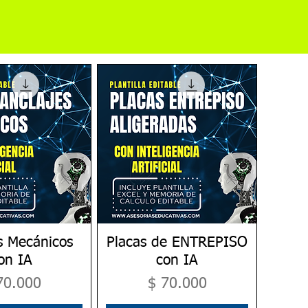
s Mecánicos
ta rápida
Placas de ENTREPISO
Vista rápida
on IA
con IA
ecio
Precio
70.000
$ 70.000