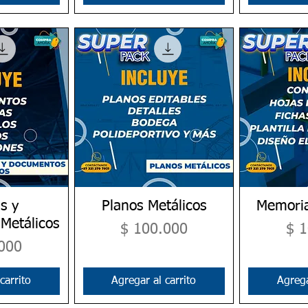
s y
pida
Planos Metálicos
Vista rápida
Memoria
Vis
Metálicos
Precio
Pre
$ 100.000
$ 
000
carrito
Agregar al carrito
Agrega