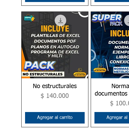
No estructurales
Vista rápida
Norma
Vista rá
documentos 
Precio
$ 140.000
Precio
$ 100.
Agregar al carrito
Agregar al 