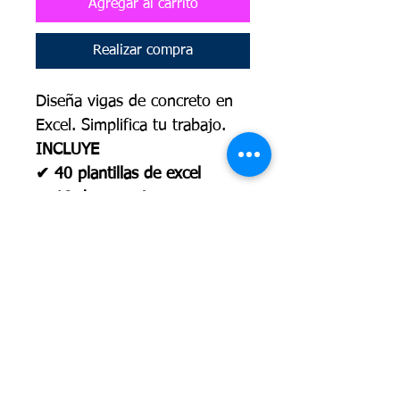
Agregar al carrito
Realizar compra
Diseña vigas de concreto en
Excel. Simplifica tu trabajo.
INCLUYE
✔ 40 plantillas de excel
✔
10 documentos
✔ 2 Planos en AUTOCAD
¿Tienes dudas o preguntas?
👉👉
WHATSAPP AQUÍ
👈👈
CONTENIDO
Compra ya y únete a los