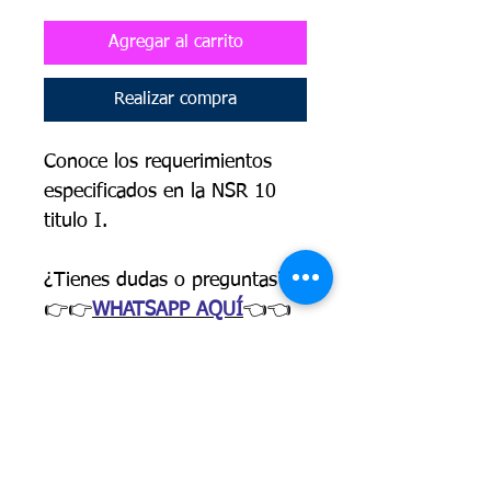
Agregar al carrito
Realizar compra
Conoce los requerimientos
especificados en la NSR 10
titulo I.
¿Tienes dudas o preguntas?
👉👉
WHATSAPP AQUÍ
👈👈
PRESENTACIÓN
El curso de supervisión
OBJETIVOS
técnica de obras donde se
Después cursar el curso
incluye la normativa
NSR10