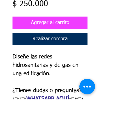
Precio
$ 250.000
Agregar al carrito
Realizar compra
Diseñe las redes
hidrosanitarias y de gas en
una edificación.
¿Tienes dudas o preguntas?
👉👉
WHATSAPP AQUÍ
👈👈
PRESENTACIÓN
El curso de redes interiores
OBJETIVOS