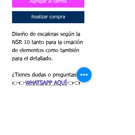
Agregar al carrito
Realizar compra
Diseño de escaleras según la
NSR 10 tanto para la creación
de elementos como también
para el detallado.
¿Tienes dudas o preguntas?
👉👉
WHATSAPP AQUÍ
👈👈
PRESENTACIÓN
escaleras donde se incluye
OBJETIVOS
la normativa
NSR10 NSR22
,
Proporcionar criterios y altos
proporciona conocimientos
DIRIGIDO A