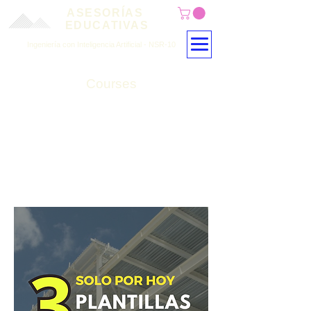
ASESORÍAS
EDUCATIVAS
Ingeniería con Inteligencia Artificial - NSR-10
Courses