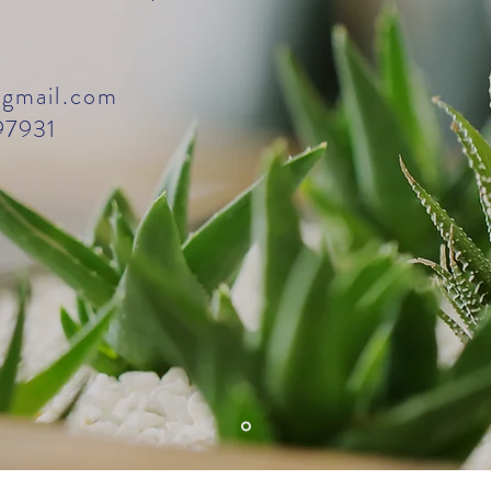
@gmail.com
97931