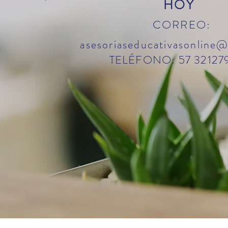
HOY
CORREO:
asesoriaseducativasonline
TELÉFONO
: 57 32127