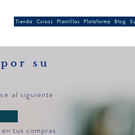
Tienda
Cursos
Plantillas
Plataforma
Blog
S
 por su
me
al siguiente
 en tus compras